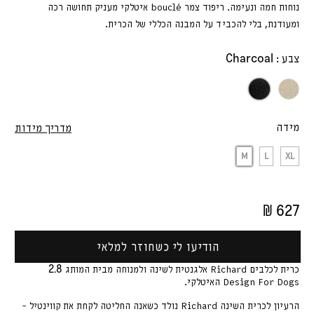
נוחות חמה ונעימה. ריפוד צמר bouclé איטלקי מעניק תחושה רכה
ומעודנת, בלי להכביד על המבנה הכללי של הכרית.
Charcoal
צבע :
Charcoal
Crea
מידה
מדריך מידות
M
L
XL
₪ 627
הודיעו לי כשחוזר למלאי
2.8
כרית לכלבים Richard אלגנטית לשינה ולמנוחה
מבית המותג
Design For Dogs האיטלקי
.
הרעיון לכרית השינה Richard נולד כשאנה החליטה לקחת את קווינטיל -