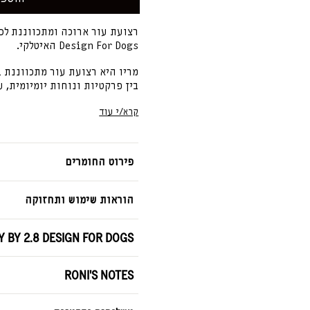
רצועת עור ארוכה ומתכווננת לכלבים Mario בגרסתה הארוכה
Design For Dogs האיטלקי.
בין פרקטיות ונוחות יומיומית, ע
דופן שילווה אתכם שנים.
קרא/י עוד
עבודת יד מחומרי הגלם הטובים 
הרצועות מעוצבות בקפידה על יד
עור עתיקת יומין עם עיצוב מודרנ
פירוט החומרים
וסטייל שאין לו תוקף.
הרצועה עשויה מעור נאפה טוסקני
המחוז האיטלקי שבו מיוצרים מו
הוראות שימוש ותחזוקה
הרכות הייחודית שלו ותהליך הש
100% עור נאפה איטלקי מטוסקנה.
Y BY 2.8 DESIGN FOR DOGS
שיזוף צמחי וצביעה ידנית.
RONI'S NOTES
רכות וגמישות טבעית לאחיזה
חומר נושם המעניק אחיזה נע