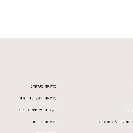
מסוימים, אך התאמה זו תלויה בג
נמוכים יותר עשוי לאפשר שימוש 
להליכה עם ידיים חופשיות לכל א
למי שמעוניין ברצועה המאפשרת הליכת Hands-Free נוחה ומלאה, אנו מ
Mario Long Version
בגרסה הא
במיוחד לכך.
אורך מלא של 2 מטר - רצועה ארוכה במיוחד לטווח תנועה רחב יותר.
שלוש נקודות התאמה לשינוי א
אידאלית לשימוש כרצועת אילו
מאפשרת בחירת המרחק הרצוי 
מדיניות משלוחים
מתאימה במיוחד לשילוב בין כ
זמינה בשני עוביים לבחירה 
מדיניות החלפות והחזרות
חיבורים חזקים, עיצוב חסר פשר
קארד
תקנון ותנאי שימוש באתר
חלקי העור מחוברים בפליז טהור
לכלבים אנרגטיים או מושכים. ה
 יומולדת & אימוצולדת
מדיניות פרטיות
סגנון הליכה.