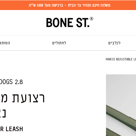
וח חינם ומהיר עד הבית
- ברכישה מעל 500 ש״ח
BONE ST.
לכלבים
לחתולים
המותגי
התמונה 1 זמינה כעת בתצוגת גלריה
2.8 DESIGN FOR DOGS | תוצרת איטליה
רצועת מת
נא
R LEASH