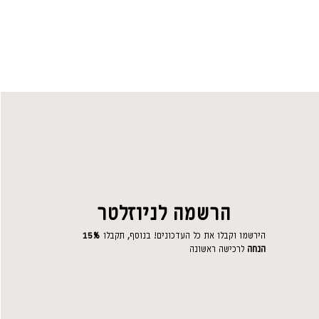
ובה הכלב ובגובה הבעלים - לדוגמה, כלב גבוה עם בעלים
נוח יותר. יחד עם זאת, גרסה זו אינה מיועדת באופן מלא
חד.
מליצים על רצועת
רוכה - זהה בעיצוב ובחומרים, אך ארוכה יותר ומותאמת
ורך לפי הצורך.
ף לגורים.
ביניכם לבין הכלב.
הרשמה לניוזלטר
לבים נמוכים לבעלים גבוהים.
להתאמה מדויקת.
הירשמו וקבלו את כל העדכונים! בנוסף, תקבלו
15%
הנחה
לרכישה ראשונה
ות:
 בגימור מט – חומר עמיד במיוחד שאינו מחליד ומותאם גם
תוצאה: רצועה חזקה, בטיחותית ואלגנטית, שמתאימה לכל