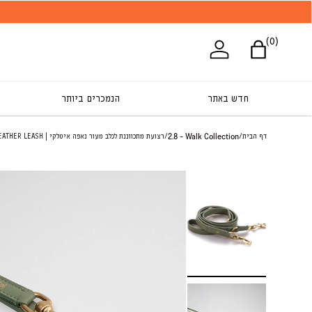
משל
0 פריטים
(0)
סל
התחברות
חדש באתר
הנמכרים ביותר
2.8 - Walk Collection
דף הבית
/
/
רצועת מתכווננת לכלב מעור נאפה איטלקי | MARIO ADJUSTABLE LEATHER LEASH
טען תמונה 1 בתצוגת גלריה