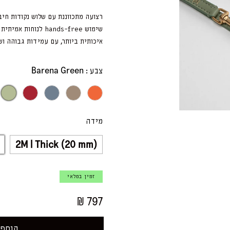
רצועה מתכווננת עם שלוש נקודות חי
שימוש hands-free ל
איכותית ביותר, עם עמידות גבוהה וש
Barena Green
צבע :
Barena Green
Cheeky Red
Dusty Blue
Lazy Taupe
Tangerine
מידה
2M | Thick (20 mm)
זמין במלאי
₪ 797
הוספה