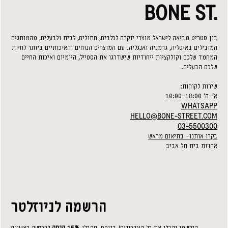
BONE ST.
בון סטריט מביאה לישראל מוצרי יוקרה לכלבים, חתולים, לבית ולבעלים, מהמותגים
המובילים באיטליה, גרמניה ואנגליה. עם המוצרים הנוחים והאיכותיים ביותר לחיות
המחמד שלכם וקולקציות ייחודיות שישדרגו את הסטייל, היומיום ואיכות החיים
שלכם הבעלים.
שירות לקוחות:
א׳-ה׳ 10:00-18:00
WHATSAPP
HELLO@BONE-STREET.COM
03-5500300
בקרו אותנו- בתיאום מראש
אחוזת בית תל אביב
הרשמה לניוזלטר
הירשמו וקבלו את כל העדכונים! בנוסף, תקבלו
15% הנחה
לרכישה ראשונה