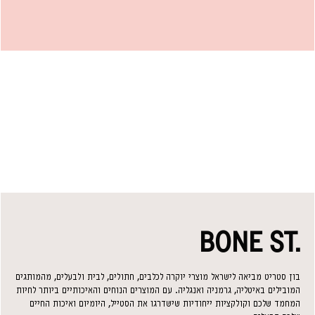
תחושת טריטוריה מוכרת ונעימה.
לצמר יש גם יתרונות טבעיים: הוא היפואלרגני, דוחה אבק וקרדית, עמיד
לריחות ולבקטריות, ומאוורר – מה שמאפשר חוויה נעימה כל השנה. רבים
מהחתולים מאמצים את שמיכת הצמר כ"מקום הפרטי" שלהם בבית.
שמיכת ANSEL מצמר איטלקי ממוחזר – נוחות, אסתטיקה וערך סביבתי
בפינה אחת.
BONE ST.
בון סטריט מביאה לישראל מוצרי יוקרה לכלבים, חתולים, לבית ולבעלים, מהמותגים
המובילים באיטליה, גרמניה ואנגליה. עם המוצרים הנוחים והאיכותיים ביותר לחיות
המחמד שלכם וקולקציות ייחודיות שישדרגו את הסטייל, היומיום ואיכות החיים