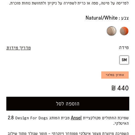
לפריסה על מיטה, ספה או כרית לשמירה על ניקיון ולתחושת נוחות מוכרת.
Natural/White
צבע :
Natural/Whit
Natur
מידה
מדריך מידות
SM
אחרון במלאי
₪ 440
הוספה לסל
2.8
Ansel
שמיכת החתולים מקולקציית
מבית המותג
Design For Dogs
האיטלקי.
השמיכה מיוצרת מצמר איטלקי ממוחזר ויוקרתי – חומר שנולד מתוך שילוב